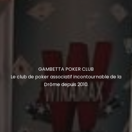
GAMBETTA POKER CLUB
Le club de poker associatif incontournable de la
Drôme depuis 2010.