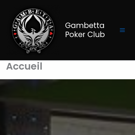
Aller
au
contenu
Gambetta
Poker Club
Accueil