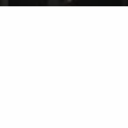
GAMBETTA POKER CLUB
L’esprit associatif. La passion du jeu. La force du
collectif.