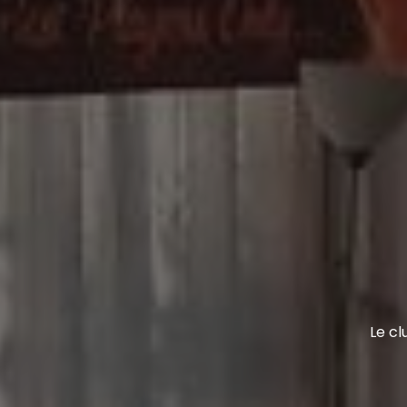
Le cl