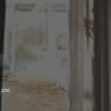
 2010.