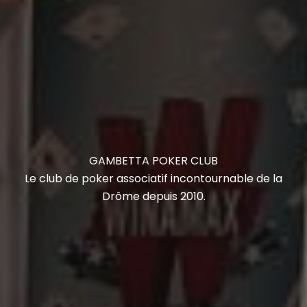
GAMBETTA POKER CLUB
Le club de poker associatif incontournable de la
Drôme depuis 2010.