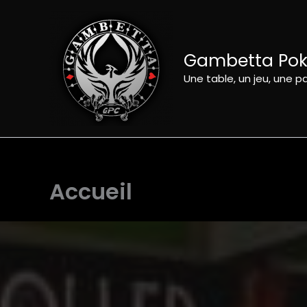
Aller
au
contenu
Gambetta Pok
Une table, un jeu, une p
Accueil