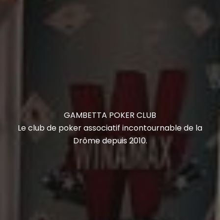
GAMBETTA POKER CLUB
Le club de poker associatif incontournable de la
Drôme depuis 2010.