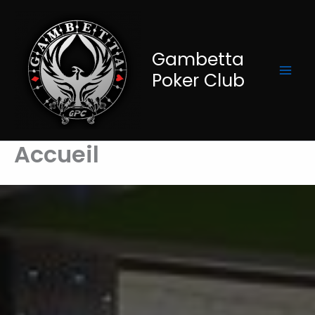
Aller
au
contenu
Gambetta
Poker Club
Accueil