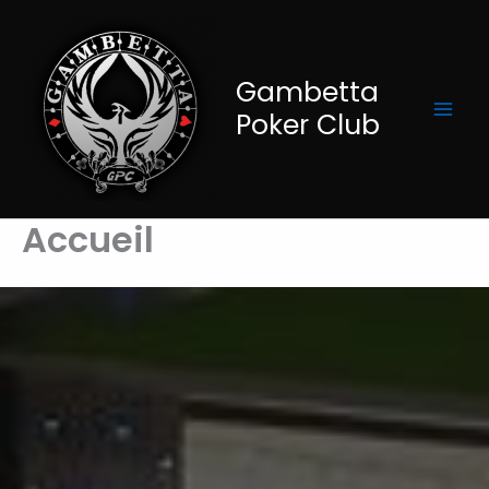
Aller
au
contenu
Gambetta
Poker Club
Accueil