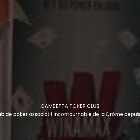
GAMBETTA POKER CLUB
ub de poker associatif incontournable de la Drôme depuis