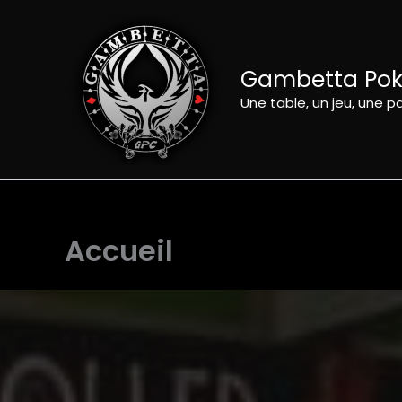
Aller
au
contenu
Gambetta Pok
Une table, un jeu, une p
Accueil