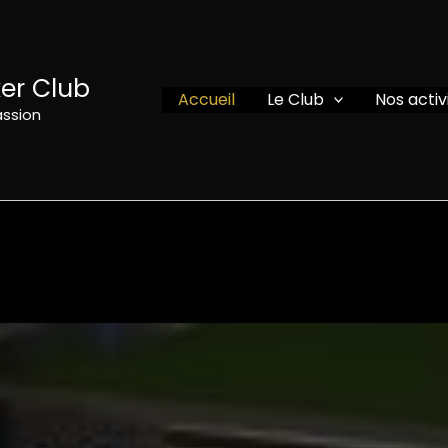
er Club
Accueil
Le Club
Nos activ
assion