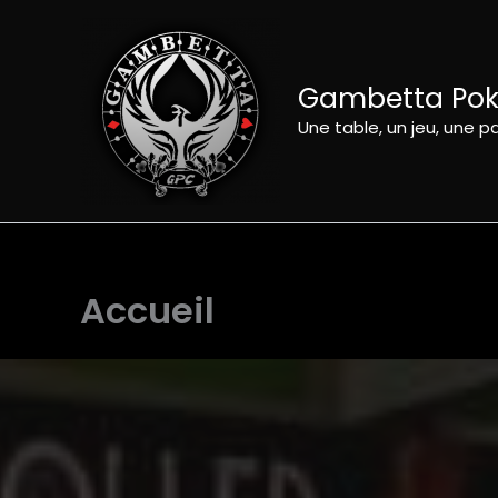
Aller
au
contenu
Gambetta Pok
Une table, un jeu, une p
Accueil