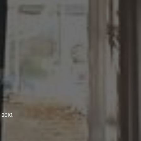
 2010.