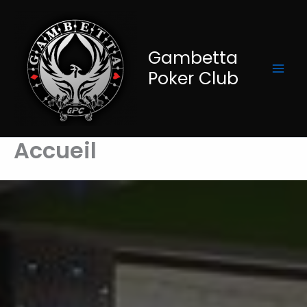
Aller
au
contenu
Gambetta
Poker Club
Accueil