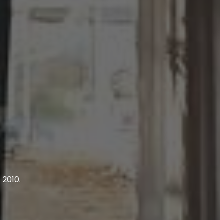
 2010.