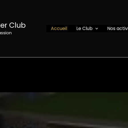
er Club
Accueil
Le Club
Nos activ
assion