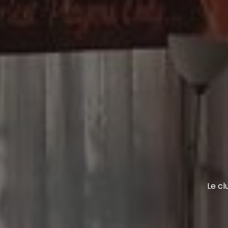
Le cl