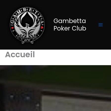
Aller
au
contenu
Gambetta
Poker Club
Accueil