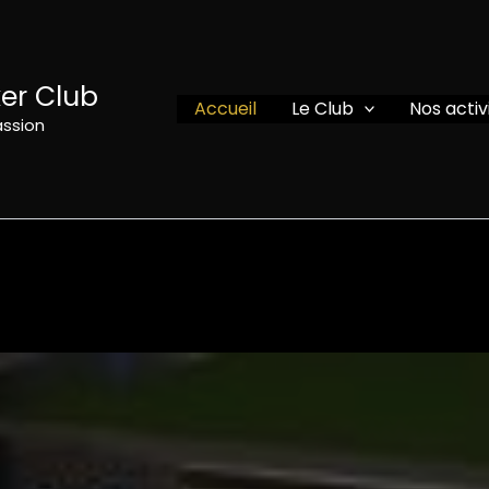
er Club
Accueil
Le Club
Nos activ
assion