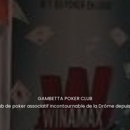
GAMBETTA POKER CLUB
ub de poker associatif incontournable de la Drôme depuis