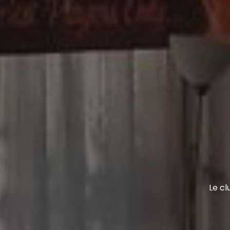
Le cl