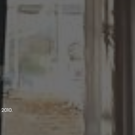
 2010.