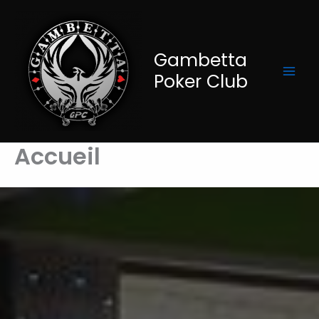
Aller
au
contenu
Gambetta
Poker Club
Accueil