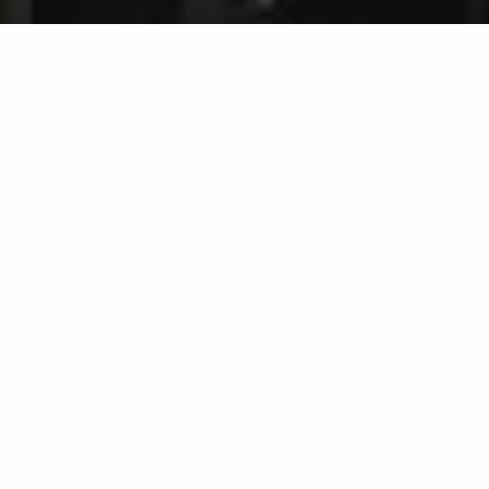
GAMBETTA POKER CLUB
L’esprit associatif. La passion du jeu. La force du
collectif.