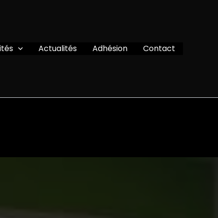
ités
Actualités
Adhésion
Contact