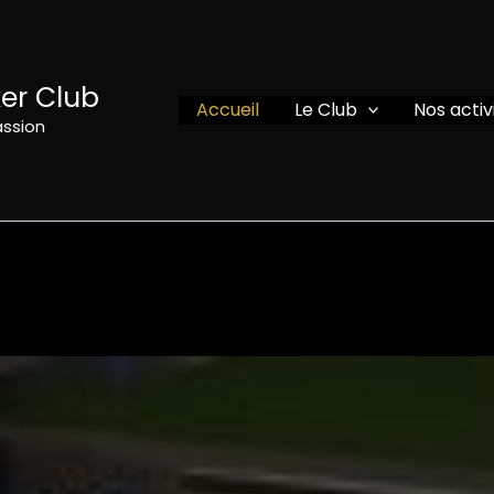
er Club
Accueil
Le Club
Nos activ
assion