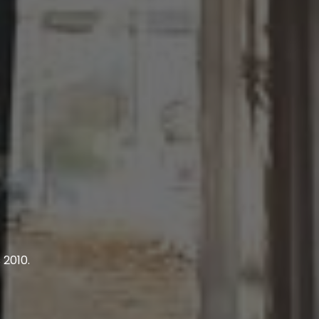
 2010.