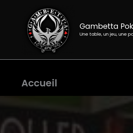
Aller
au
contenu
Gambetta Pok
Une table, un jeu, une p
Accueil