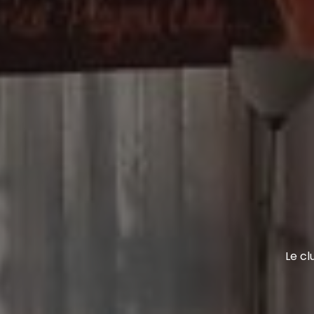
Le cl