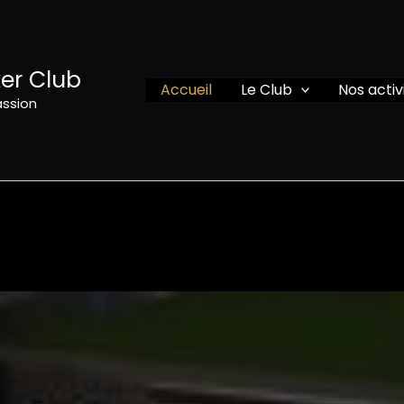
er Club
Accueil
Le Club
Nos activ
assion