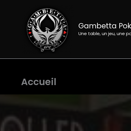
Aller
au
contenu
Gambetta Pok
Une table, un jeu, une p
Accueil