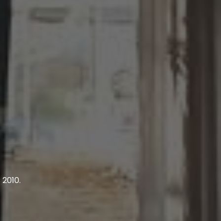
 2010.