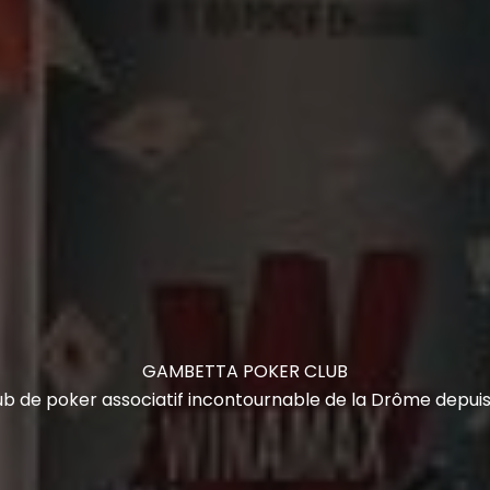
GAMBETTA POKER CLUB
ub de poker associatif incontournable de la Drôme depuis