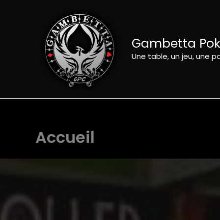
Aller
au
contenu
Gambetta Pok
Une table, un jeu, une p
Accueil