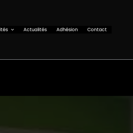
ités
Actualités
Adhésion
Contact