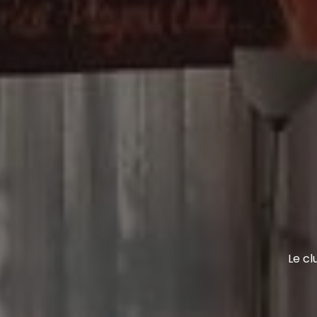
Le cl