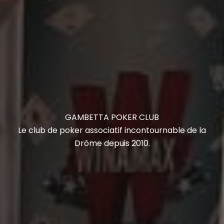
GAMBETTA POKER CLUB
Le club de poker associatif incontournable de la
Drôme depuis 2010.