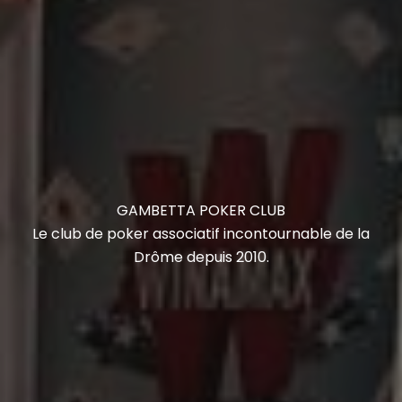
GAMBETTA POKER CLUB
Le club de poker associatif incontournable de la
Drôme depuis 2010.