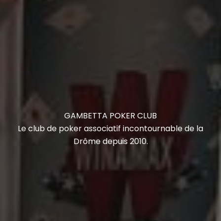
GAMBETTA POKER CLUB
Le club de poker associatif incontournable de la
Drôme depuis 2010.