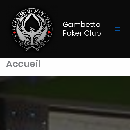
Aller
au
contenu
Gambetta
Poker Club
Accueil