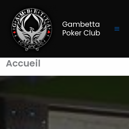
Aller
au
contenu
Gambetta
Poker Club
Accueil