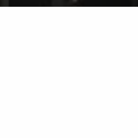
GAMBETTA POKER CLUB
L’esprit associatif. La passion du jeu. La force du
collectif.