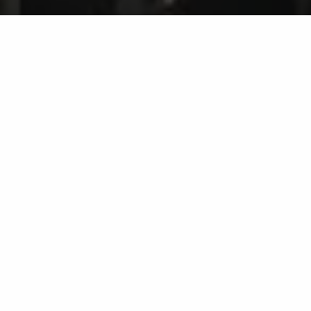
GAMBETTA POKER CLUB
L’esprit associatif. La passion du jeu. La force du
collectif.