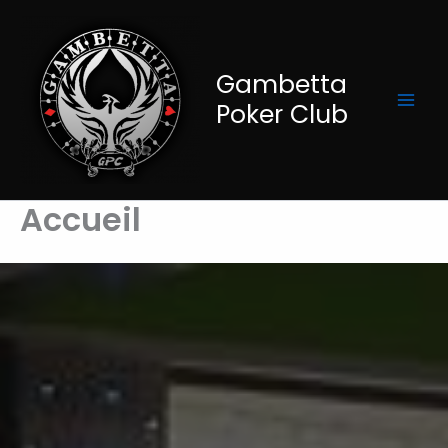
Aller
au
contenu
Gambetta
Poker Club
Accueil