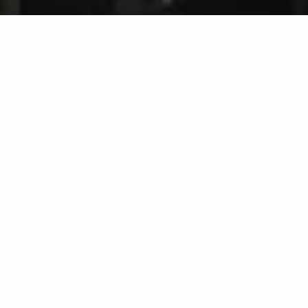
GAMBETTA POKER CLUB
L’esprit associatif. La passion du jeu. La force du
collectif.