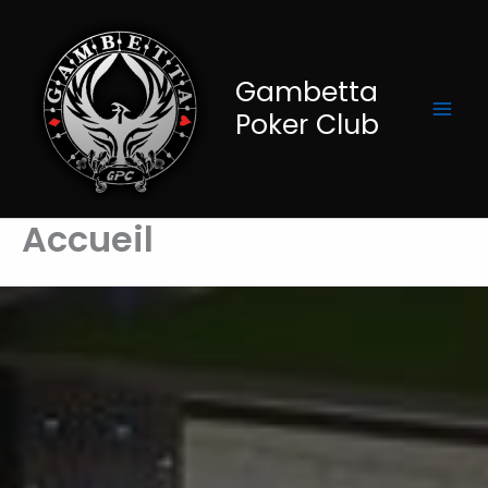
Aller
au
contenu
Gambetta
Poker Club
Accueil