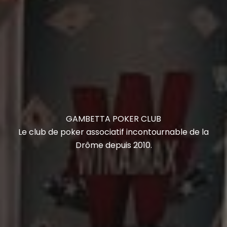
GAMBETTA POKER CLUB
Le club de poker associatif incontournable de la
Drôme depuis 2010.