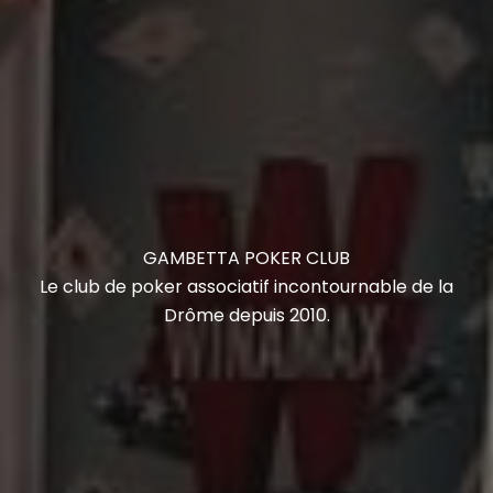
GAMBETTA POKER CLUB
Le club de poker associatif incontournable de la
Drôme depuis 2010.