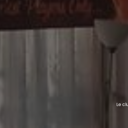
Le cl