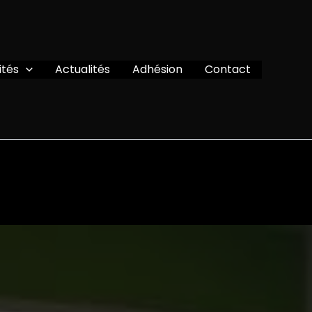
ités
Actualités
Adhésion
Contact