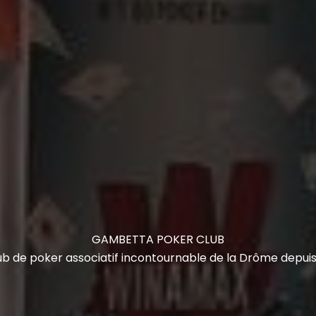
GAMBETTA POKER CLUB
ub de poker associatif incontournable de la Drôme depuis